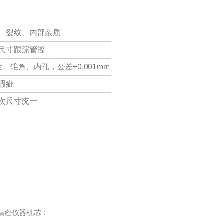
、裂纹、内部杂质
尺寸跟踪管控
、锥角、内孔，公差±0.001mm
瑕疵
次尺寸统一
精密仪器机芯：