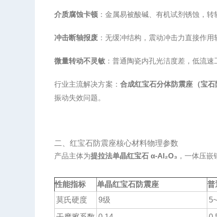
介质腐蚀卡顿
：金属易被酸碱、有机试剂锈蚀，转
冲击断轴报废
：无缓冲结构，震动冲击力直接作用
微量转动不灵敏
：普通陶瓷内孔光洁度差，低流速
行业主流解决方案：
合成红宝石分体防震座（宝石
振动失效问题。
二、红宝石防震座核心材料物理参数
产品主体为
提拉法单晶红宝石 α-Al₂O₃
，一体压嵌
性能指标
单晶红宝石防震座
普
莫氏硬度
9级
5
干摩擦系数
0.14
0.