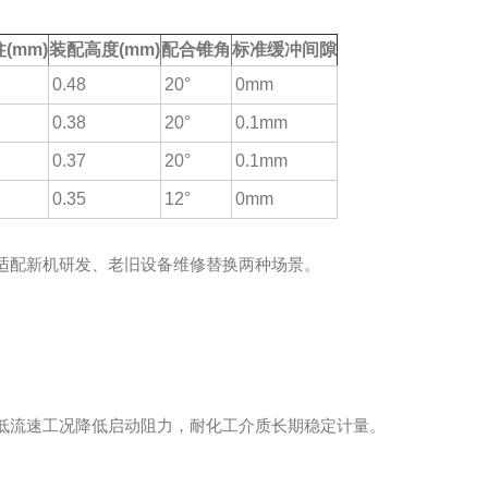
(mm)
装配高度(mm)
配合锥角
标准缓冲间隙
0.48
20°
0mm
0.38
20°
0.1mm
0.37
20°
0.1mm
0.35
12°
0mm
适配新机研发、老旧设备维修替换两种场景。
低流速工况降低启动阻力，耐化工介质长期稳定计量。