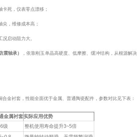
轴卡死，仪表零点漂移；
轴尖，维修成本高；
工况启动阻力大。
防震轴承）
，依靠刚玉单晶高硬度、低摩擦、缓冲结构，从根源解
铜合金衬套，性能全面优于金属、普通陶瓷配件，参数对比见下表：
通金属衬套
实际应用优势
~6级
整机使用寿命提升3~5倍
5~0.8
微量轴转动顺滑，无需频繁润滑