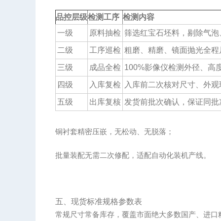
品控层级
检测工序
检测内容
一级
原料抽检
筛选红宝石坯料，剔除气泡
二级
工序巡检
粗磨、精磨、镜面抛光全程
三级
成品全检
100%影像仪检测外径、高度
四级
入库复检
入库前二次核对尺寸、外观
五级
出库复核
发货前批次确认，保证同批
铜衬套精密压嵌，无松动、无脱落；
批量装配无需二次修配，适配自动化装机产线。
五、现货标准规格参数表
常规尺寸常备库存，覆盖市面绝大多数国产、进口