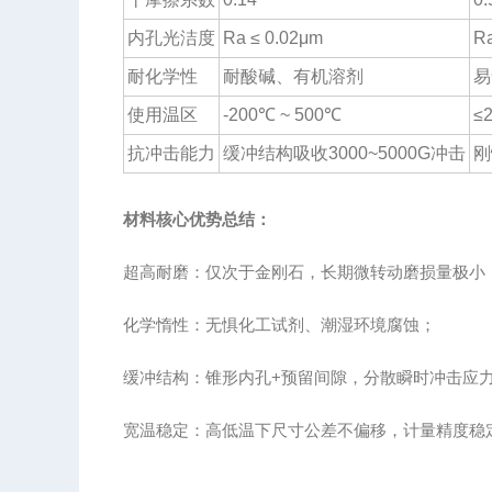
内孔光洁度
Ra ≤ 0.02μm
Ra
耐化学性
耐酸碱、有机溶剂
易
使用温区
-200℃ ~ 500℃
≤
抗冲击能力
缓冲结构吸收3000~5000G冲击
刚
材料核心优势总结：
超高耐磨：仅次于金刚石，长期微转动磨损量极小
化学惰性：无惧化工试剂、潮湿环境腐蚀；
缓冲结构：锥形内孔+预留间隙，分散瞬时冲击应
宽温稳定：高低温下尺寸公差不偏移，计量精度稳