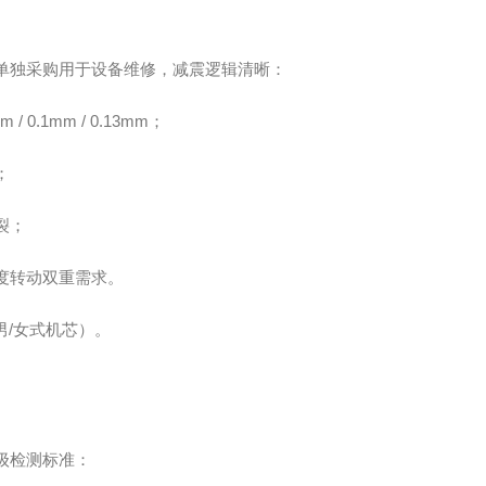
单独采购用于设备维修，减震逻辑清晰：
.1mm / 0.13mm；
；
裂；
度转动双重需求。
男/女式机芯）。
级检测标准：