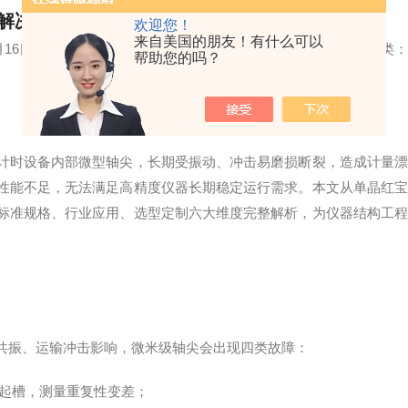
解决精密机芯振动失效的选型指南
欢迎您！
来自美国的朋友！有什么可以
6年6月16日｜作者：苏州陶迈森科学仪器有限公司技术团队｜文章分类：
帮助您的吗？
计时设备内部微型轴尖，长期受振动、冲击易磨损断裂，造成计量
性能不足，无法满足高精度仪器长期稳定运行需求。本文从单晶红宝
标准规格、行业应用、选型定制六大维度完整解析，为仪器结构工程
共振、运输冲击影响，微米级轴尖会出现四类故障：
擦起槽，测量重复性变差；