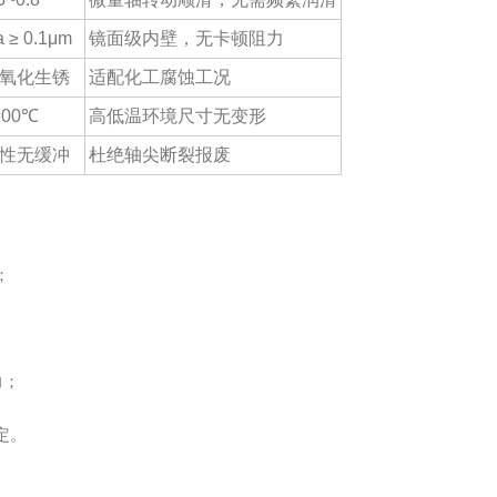
 ≥ 0.1μm
镜面级内壁，无卡顿阻力
氧化生锈
适配化工腐蚀工况
200℃
高低温环境尺寸无变形
性无缓冲
杜绝轴尖断裂报废
；
力；
定。