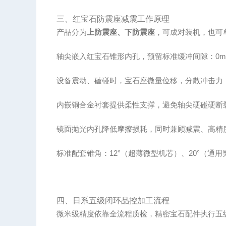
三、红宝石防震座减震工作原理
产品分为
上防震座、下防震座
，可成对装机，也可
轴尖嵌入红宝石锥形内孔，预留标准缓冲间隙：0mm / 0
设备震动、磕碰时，宝石座微量位移，分散冲击力
内嵌铜合金衬套提供柔性支撑，避免轴尖硬碰硬断
镜面抛光内孔降低摩擦损耗，同时兼顾减震、高精
标准配套锥角：12°（超薄微型机芯）、20°（通用
四、日系五级闭环品控加工流程
微米级精度依靠全流程质检，精密宝石配件执行五