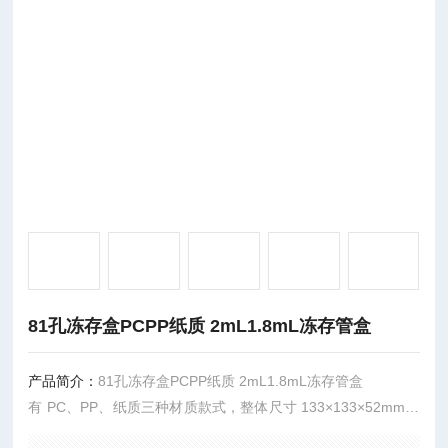
81孔冻存盒PCPP纸质 2mL1.8mL冻存管盒
产品简介：
81孔冻存盒PCPP纸质 2mL1.8mL冻存管盒
有 PC、PP、纸质三种材质款式，整体尺寸 133×133×52mm。
PC 与纸质款可耐受 - 196℃低温，适配液氮储存场景；PP 款耐