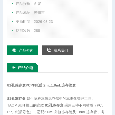
温 - 86℃，适用于常规低温冰箱。产品分别匹配 2.0mL、1.8m
产品报价：面议
L 规格冻存管，带坐标标识便于样品分拣归类，可堆叠摆放节省
产品地址：苏州市
空间，广泛用于各类实验室生物样品冻存存放工作。
更新时间：2026-05-23
访问次数：288
产品咨询
联系我们
产品介绍
81孔冻存盒PCPP纸质 2mL1.8mL冻存管盒
81孔冻存盒
是生物样本低温存储中的标准化管理工具。
TAOMSUN 推出的这款
81孔冻存盒
采用三种不同材质（PC、
PP、纸质彩色），适配2.0mL外旋冻存管及1.8mL冻存管，满