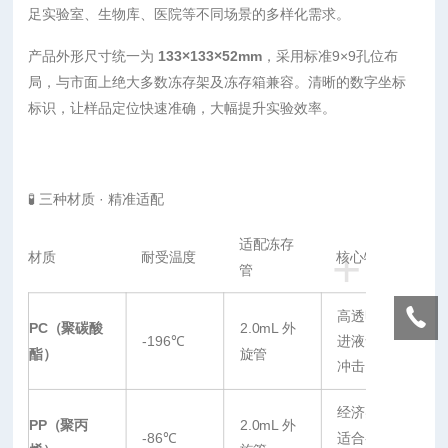
足实验室、生物库、医院等不同场景的多样化需求。
产品外形尺寸统一为
133×133×52mm
，采用标准9×9孔位布
局，与市面上绝大多数冻存架及冻存箱兼容。清晰的数字坐标
标识，让样品定位快速准确，大幅提升实验效率。
🧪 三种材质 · 精准适配
适配冻存
+
材质
耐受温度
核心特点
管
高透明、可
PC（聚碳酸
2.0mL 外
-196℃
进液氮、抗
酯）
旋管
冲击
经济实用、
PP（聚丙
2.0mL 外
-86℃
适合-80℃冰