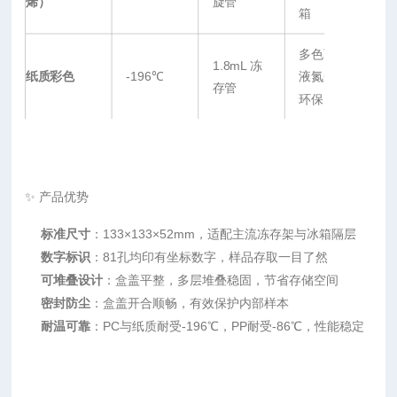
烯）
旋管
箱
多色可选、
1.8mL 冻
纸质彩色
-196℃
液氮兼容、
存管
环保
✨ 产品优势
标准尺寸
：133×133×52mm，适配主流冻存架与冰箱隔层
数字标识
：81孔均印有坐标数字，样品存取一目了然
可堆叠设计
：盒盖平整，多层堆叠稳固，节省存储空间
密封防尘
：盒盖开合顺畅，有效保护内部样本
耐温可靠
：PC与纸质耐受-196℃，PP耐受-86℃，性能稳定